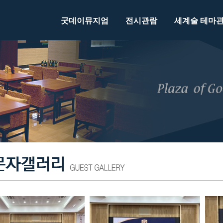
굿데이뮤지엄
전시관람
세계술 테마