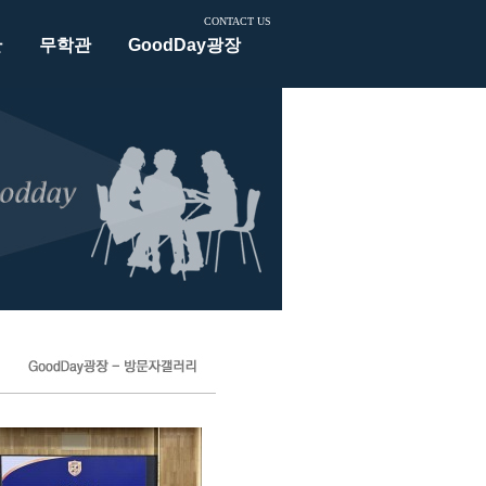
CONTACT US
관
무학관
GoodDay광장