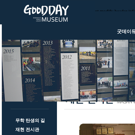
Warning
: Cannot modify header infor
/usr/local/httpd/htdocs/gooddaym
/usr/local/httpd/htdocs/goodday
굿데이
무학 탄생의 길
재현 전시관